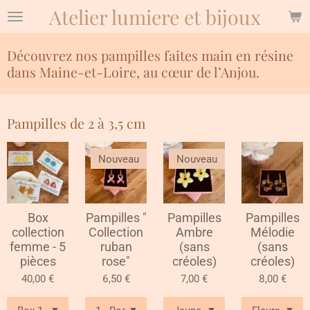
Atelier lumiere et bijoux
Passer
au
contenu
Découvrez nos pampilles faites main en résine
principal
dans Maine-et-Loire, au cœur de l’Anjou.
Pampilles de 2 à 3,5 cm
Nouveau
Nouveau
Box
Pampilles "
Pampilles
Pampilles
collection
Collection
Ambre
Mélodie
femme - 5
ruban
(sans
(sans
pièces
rose"
créoles)
créoles)
40,00 €
6,50 €
7,00 €
8,00 €