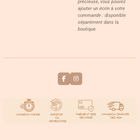
précieuse, vous pouvez
ajouter un écrin à votre
commande : disponible
séparément dans la
boutique.
F
I
a
n
c
s
e
t
b
a
o
g
o
r
k
a
m