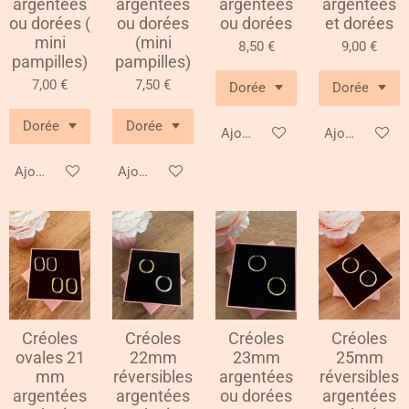
argentées
argentées
argentées
argentées
ou dorées (
ou dorées
ou dorées
et dorées
mini
(mini
8,50 €
9,00 €
pampilles)
pampilles)
7,00 €
7,50 €
Ajouter au panier
Ajouter au pa
Ajouter au panier
Ajouter au panier
Créoles
Créoles
Créoles
Créoles
ovales 21
22mm
23mm
25mm
mm
réversibles
argentées
réversibles
argentées
argentées
ou dorées
argentées