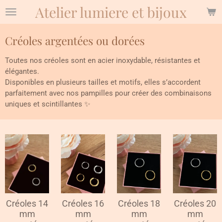
Atelier lumiere et bijoux
Passer
au
contenu
Créoles argentées ou dorées
principal
Toutes nos créoles sont en acier inoxydable, résistantes et
élégantes.
Disponibles en plusieurs tailles et motifs, elles s’accordent
parfaitement avec nos pampilles pour créer des combinaisons
uniques et scintillantes ✨
Créoles 14
Créoles 16
Créoles 18
Créoles 20
mm
mm
mm
mm