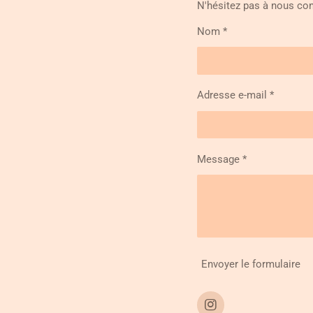
N'hésitez pas à nous con
Nom *
Adresse e-mail *
Message *
Envoyer le formulaire
I