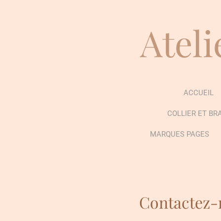
Passer
au
Ateli
contenu
principal
ACCUEIL
COLLIER ET BR
MARQUES PAGES
Contactez-