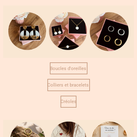
Boucles d'oreilles
Colliers et bracelets
Créoles