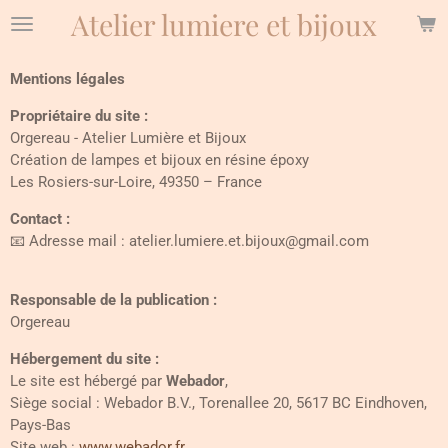
Atelier lumiere et bijoux
Passer
au
contenu
Mentions légales
principal
Propriétaire du site :
Orgereau - Atelier Lumière et Bijoux
Création de lampes et bijoux en résine époxy
Les Rosiers-sur-Loire, 49350 – France
Contact :
📧 Adresse mail : atelier.lumiere.et.bijoux@gmail.com
Responsable de la publication :
Orgereau
Hébergement du site :
Le site est hébergé par
Webador
,
Siège social : Webador B.V., Torenallee 20, 5617 BC Eindhoven,
Pays-Bas
Site web :
www.webador.fr