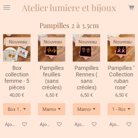
Atelier lumiere et bijoux
Passer
au
contenu
Pampilles 2 à 3.5cm
principal
Nouveau
Nouveau
Nouveau
Nouveau
Box
Pampilles
Pampilles
Pampilles "
collection
feuilles
Rennes (
Collection
femme - 5
(sans
sans
ruban
pièces
créoles)
créoles)
rose"
40,00 €
6,50 €
6,50 €
6,50 €
Ajouter au panier
Ajouter au panier
Ajouter au panier
Ajouter au pa