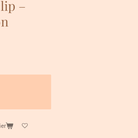
lip –
on
ier