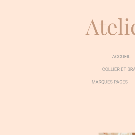
Passer
au
Ateli
contenu
principal
ACCUEIL
COLLIER ET BR
MARQUES PAGES