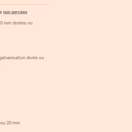
es
non percées
 20 mm dorées ou
 galvanisation dorée ou
.
m ou 20 mm