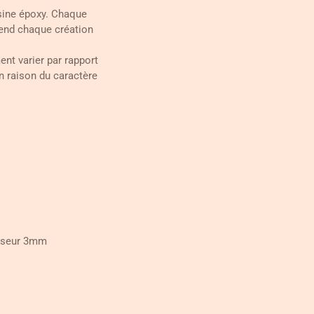
ésine époxy. Chaque
rend chaque création
nt varier par rapport
n raison du caractère
isseur 3mm