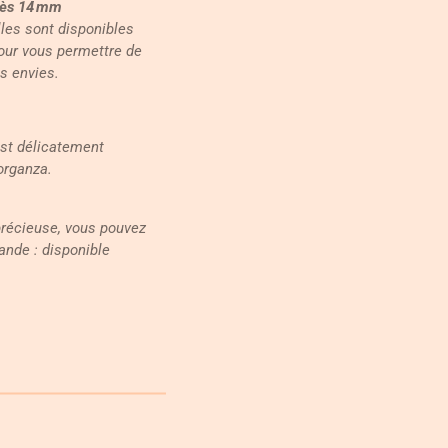
dès 14 mm
lles sont disponibles
our vous permettre de
s envies.
est délicatement
organza.
précieuse, vous pouvez
ande : disponible