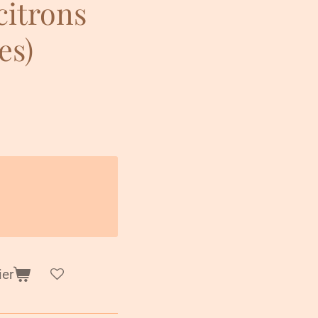
citrons
es)
ier