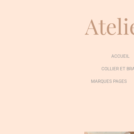
Passer
au
Ateli
contenu
principal
ACCUEIL
COLLIER ET BR
MARQUES PAGES