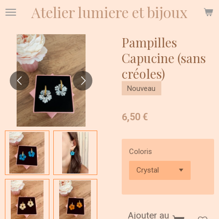
Atelier lumiere et bijoux
Passer
au
contenu
Pampilles
principal
Capucine (sans
créoles)
Nouveau
6,50 €
Coloris
Ajouter au