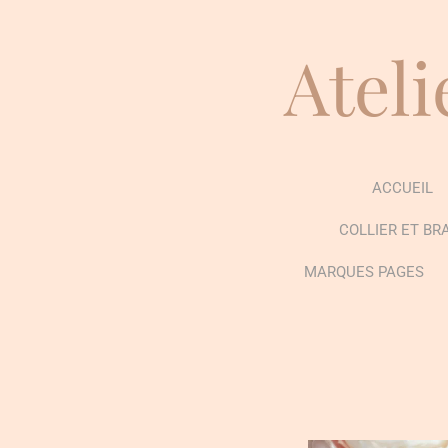
Passer
au
Ateli
contenu
principal
ACCUEIL
COLLIER ET BR
MARQUES PAGES