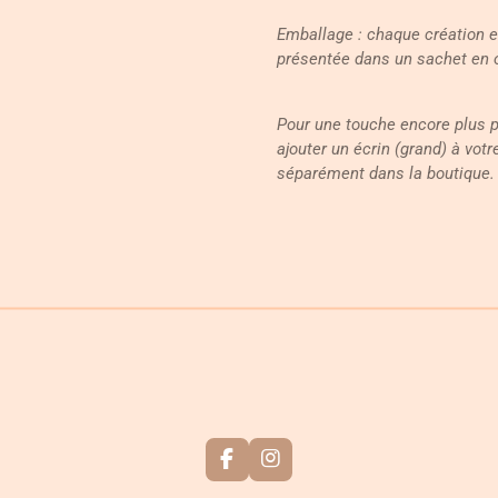
Emballage : chaque création 
présentée dans un sachet en 
Pour une touche encore plus 
ajouter un écrin (grand) à vo
séparément dans la boutique.
F
I
a
n