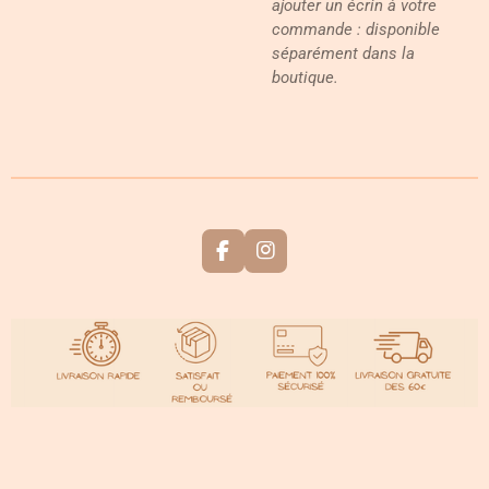
ajouter un écrin à votre
commande : disponible
séparément dans la
boutique.
F
I
a
n
c
s
e
t
b
a
o
g
o
r
k
a
m