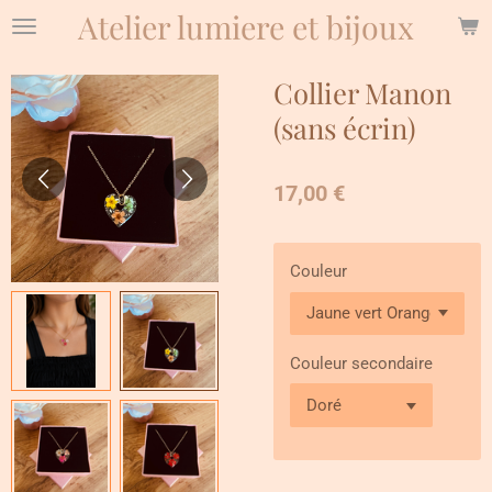
Atelier lumiere et bijoux
Passer
au
contenu
Collier Manon
principal
(sans écrin)
17,00 €
Couleur
Couleur secondaire