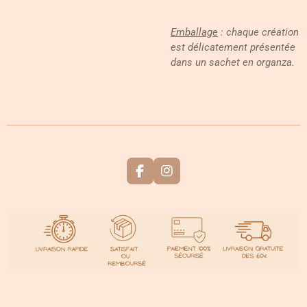
Emballage
: chaque création
est délicatement présentée
dans un sachet en organza.
F
I
a
n
c
s
e
t
b
a
o
g
o
r
k
a
m