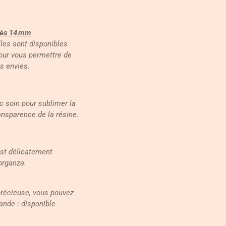
dès 14 mm
lles sont disponibles
our vous permettre de
s envies.
c soin pour sublimer la
ransparence de la résine.
est délicatement
organza.
précieuse, vous pouvez
ande : disponible