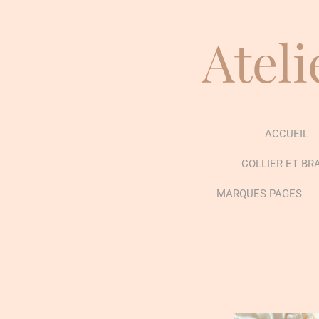
Passer
au
Ateli
contenu
principal
ACCUEIL
COLLIER ET BR
MARQUES PAGES