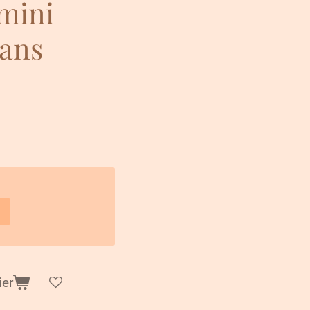
mini
sans
ier