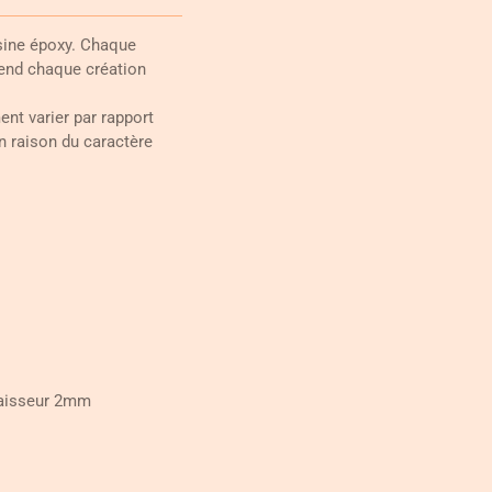
ésine époxy. Chaque
rend chaque création
nt varier par rapport
n raison du caractère
paisseur 2mm