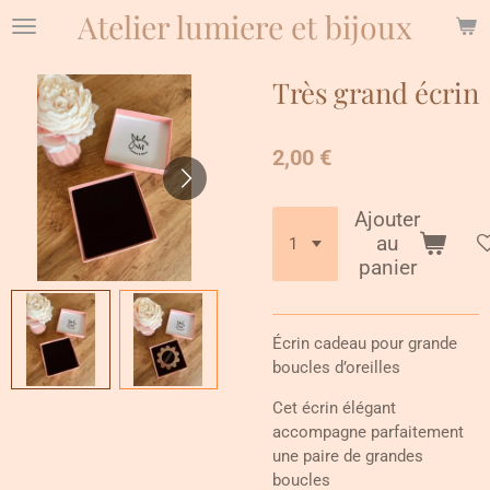
Atelier lumiere et bijoux
Passer
au
contenu
Très grand écrin
principal
2,00 €
Ajouter
au
panier
Écrin cadeau pour grande
boucles d’oreilles
Cet écrin élégant
accompagne parfaitement
une paire de grandes
boucles