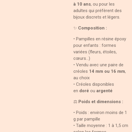
à 10 ans
, ou pour les
adultes qui préfèrent des
bijoux discrets et légers.
✨
Composition :
• Pampilles en résine époxy
pour enfants : formes
variées (fleurs, étoiles,
cœurs…)
• Vendu avec une paire de
créoles
14 mm ou 16 mm
,
au choix
• Créoles disponibles
en
doré
ou
argenté
⚖️
Poids et dimensions :
• Poids : environ moins de 1
g par pampille
• Taille moyenne : 1 à 1,5 cm
selon les formes