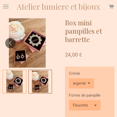
Atelier lumiere et bijoux
Passer
au
contenu
Box mini
principal
pampilles et
barrette
24,00 €
Créole
Forme de pampille