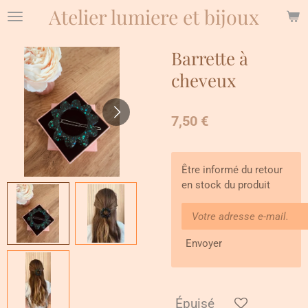
Atelier lumiere et bijoux
Passer
au
contenu
Barrette à
principal
cheveux
7,50 €
Être informé du retour
en stock du produit
Envoyer
Épuisé