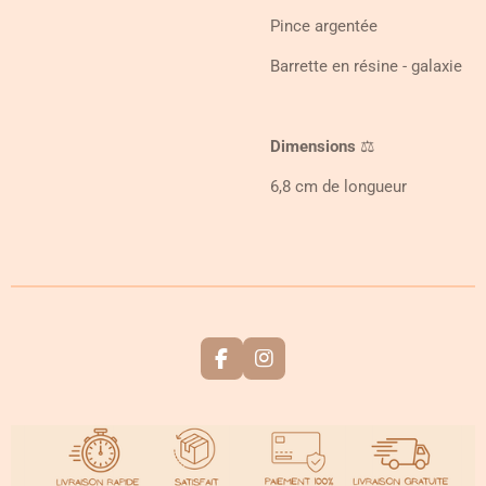
Pince argentée
Barrette en résine - galaxie
Dimensions
⚖️
6,8 cm de longueur
F
I
a
n
c
s
e
t
b
a
o
g
o
r