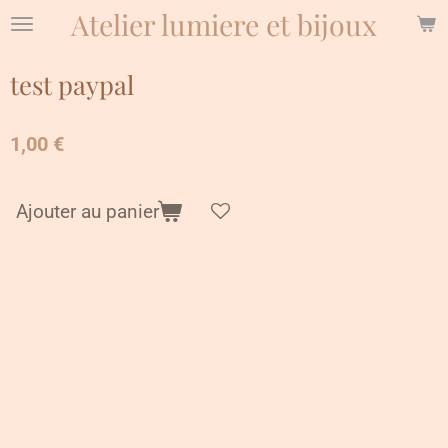
Atelier lumiere et bijoux
Passer
au
contenu
test paypal
principal
1,00 €
Ajouter au panier