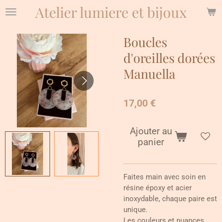
Atelier lumiere et bijoux
Passer
au
contenu
Boucles
principal
d'oreilles dorées
Manuella
17,00 €
Ajouter au
panier
Faites main avec soin en
résine époxy et acier
inoxydable, chaque paire est
unique.
Les couleurs et nuances