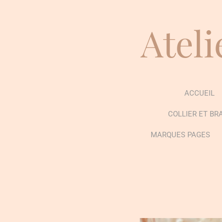
Passer
au
Ateli
contenu
principal
ACCUEIL
COLLIER ET BR
MARQUES PAGES