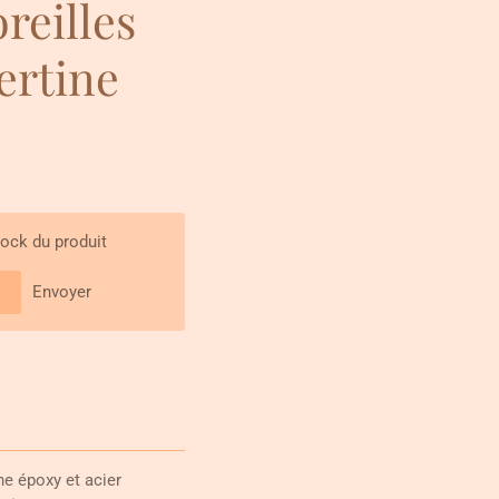
reilles
ertine
tock du produit
Envoyer
ne époxy et acier