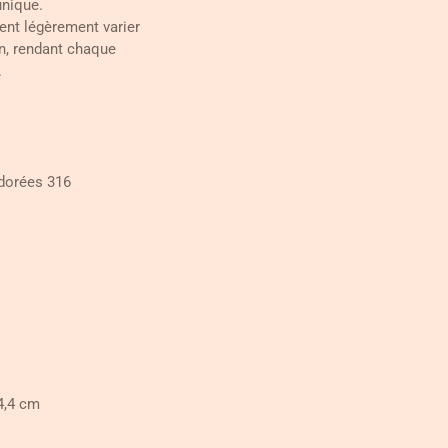
unique.
ent légèrement varier
on, rendant chaque
.
 dorées 316
4,4 cm