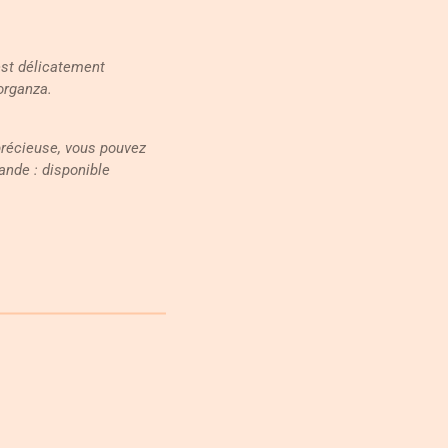
est délicatement
organza.
précieuse, vous pouvez
ande : disponible