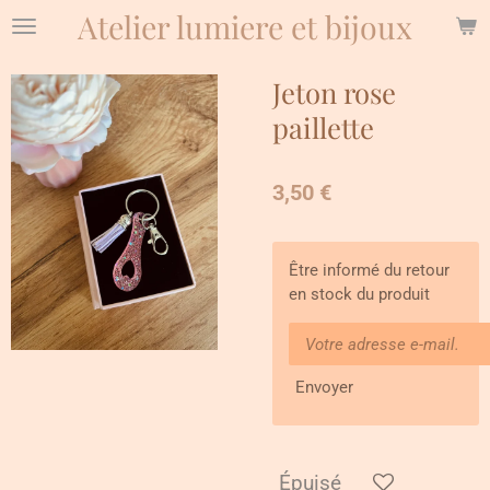
Atelier lumiere et bijoux
Passer
au
contenu
Jeton rose
principal
paillette
3,50 €
Être informé du retour
en stock du produit
Envoyer
Épuisé