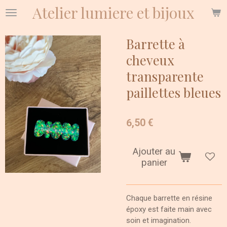
Atelier lumiere et bijoux
Passer
au
contenu
Barrette à
principal
cheveux
transparente
paillettes bleues
6,50 €
Ajouter au
panier
Chaque barrette en résine
époxy est faite main avec
soin et imagination.