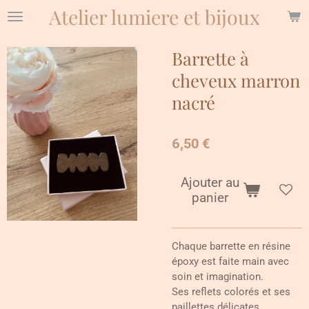
Atelier lumiere et bijoux
Passer
au
contenu
Barrette à
principal
cheveux marron
nacré
6,50 €
Ajouter au
panier
Chaque barrette en résine
époxy est faite main avec
soin et imagination.
Ses reflets colorés et ses
paillettes délicates