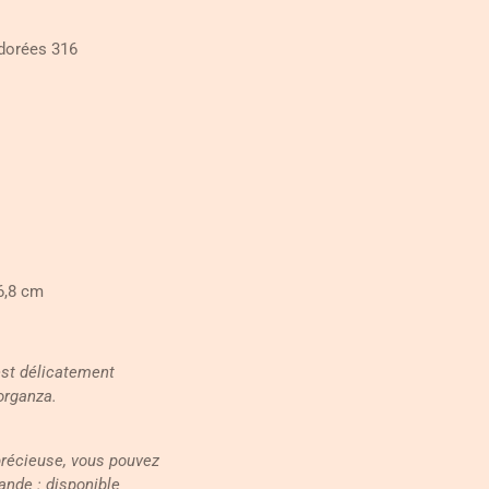
 dorées 316
6,8 cm
est délicatement
organza.
précieuse, vous pouvez
ande : disponible