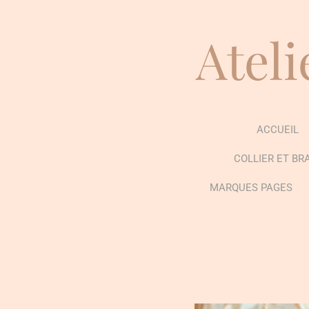
Passer
au
Ateli
contenu
principal
ACCUEIL
COLLIER ET BR
MARQUES PAGES