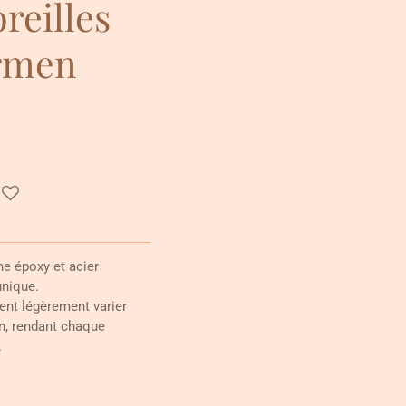
reilles
rmen
ne époxy et acier
unique.
ent légèrement varier
on, rendant chaque
.