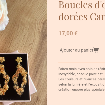
Boucles d'o
dorées Ca
17,00 €
Ajouter au panier
Faites main avec soin en rési
inoxydable, chaque paire est 
Les couleurs et nuances peuv
selon la lumière et l’expositi
création encore plus spéciale