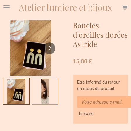
Atelier lumiere et bijoux
Passer
au
contenu
Boucles
principal
d'oreilles dorées
Astride
15,00 €
Être informé du retour
en stock du produit
Envoyer