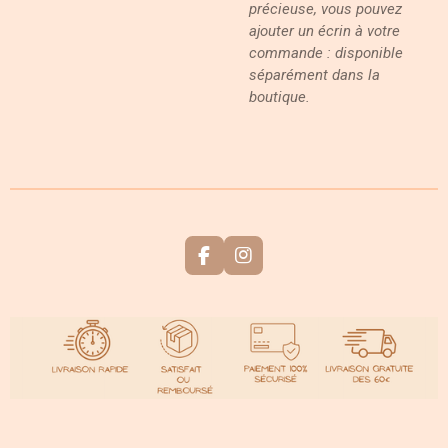
précieuse, vous pouvez
ajouter un écrin à votre
commande : disponible
séparément dans la
boutique.
F
I
a
n
c
s
e
t
b
a
o
g
o
r
k
a
m