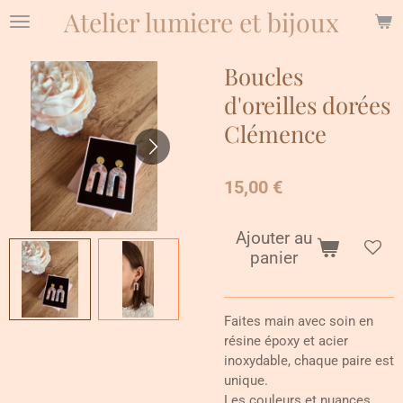
Atelier lumiere et bijoux
Passer
au
contenu
Boucles
principal
d'oreilles dorées
Clémence
15,00 €
Ajouter au
panier
Faites main avec soin en
résine époxy et acier
inoxydable, chaque paire est
unique.
Les couleurs et nuances