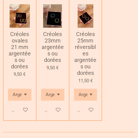
Créoles
Créoles
Créoles
ovales
23mm
25mm
21 mm
argentée
réversibl
argentée
s ou
es
s ou
dorées
argentée
dorées
s ou
9,50 €
dorées
9,50 €
11,50 €
Ajouter au panier
Ajouter au panier
Ajouter au panier