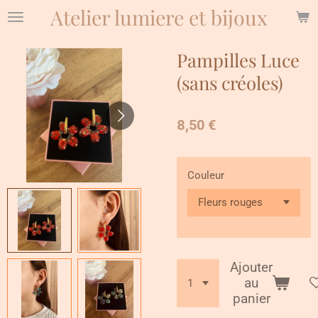
Atelier lumiere et bijoux
Passer
au
contenu
Pampilles Luce
principal
(sans créoles)
8,50 €
Couleur
Ajouter
au
panier